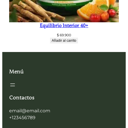
Equilibrio Interior 40+
$
69.900
Añadir al carrito
Menú
Contactos
email@email.com
+123456789