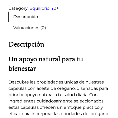
e
f
Category:
Equilibrio 40+
e
Descripción
n
s
Valoraciones (0)
a
4
Descripción
0
+
c
Un apoyo natural para tu
a
bienestar
n
t
Descubre las propiedades únicas de nuestras
i
cápsulas con aceite de orégano, diseñadas para
d
brindar apoyo natural a tu salud diaria. Con
a
ingredientes cuidadosamente seleccionados,
d
estas cápsulas ofrecen un enfoque práctico y
eficaz para incorporar las bondades del orégano